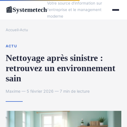
Votre source d'information sur
Systemetech
📰
l'entreprise et le management
moderne
Accueil
›
Actu
ACTU
Nettoyage après sinistre :
retrouvez un environnement
sain
Maxime — 5 février 2026 — 7 min de lecture