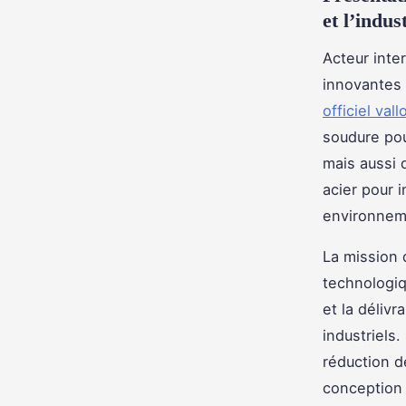
et l’indus
Acteur inte
innovantes 
officiel val
soudure pou
mais aussi 
acier pour 
environneme
La mission d
technologiq
et la déliv
industriels
réduction d
conception 