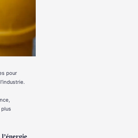
ues pour
’industrie.
ance,
 plus
 l’énergie