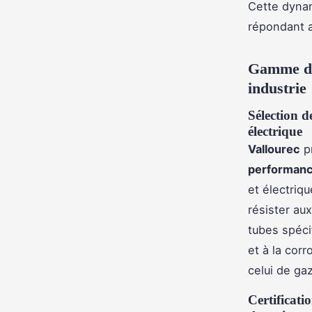
Cette dynam
répondant a
Gamme de 
industrie
Sélection d
électrique
Vallourec
p
performan
et électriq
résister au
tubes spéci
et à la corr
celui de gaz
Certificat