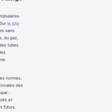
tubulaires
 Sur
le site
bes sans
e, du gaz,
 des tubes
des
mie.
n
utes normes,
tionales des
ique :
cés et
t futurs.