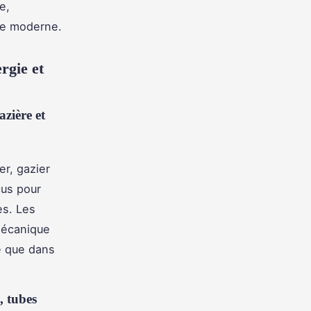
e,
ue moderne.
rgie et
azière et
er, gazier
us pour
es. Les
 mécanique
le que dans
, tubes