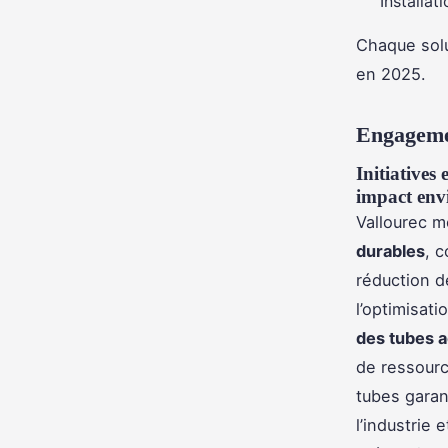
Installat
Chaque solut
en 2025.
Engagemen
Initiatives
impact env
Vallourec m
durables
, 
réduction d
l’optimisat
des tubes a
de ressourc
tubes garan
l’industrie 