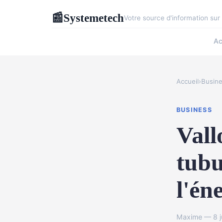
Systemetech
📰
Votre source d'information su
Ac
Accueil
›
Busin
BUSINESS
Vall
tubu
l'én
Maxime — 8 ju