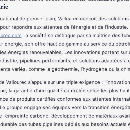
trie
rnational de premier plan, Vallourec conçoit des solutions 
pour répondre aux attentes de l’énergie et de l’industrie.
lourec.com
, la société se distingue par sa maîtrise des tu
r énergie, son offre haut de gamme au service du pétrol
des énergies renouvelables. Les innovations portent sur
industrie, pipelines performants, et solutions adaptées à 
nts variés, comme la géothermie, l’hydrogène ou la chi
e Vallourec s’appuie sur une triple exigence : l’innovatio
ue, la garantie d’une qualité contrôlée selon les plus ha
rance de produits certifiés conformes aux attentes interna
. Le groupe engage ses équipes vers la transition énergét
e l’empreinte carbone, développement de matériaux avan
durable des tubes pipelines dédiés aux besoins actuels e