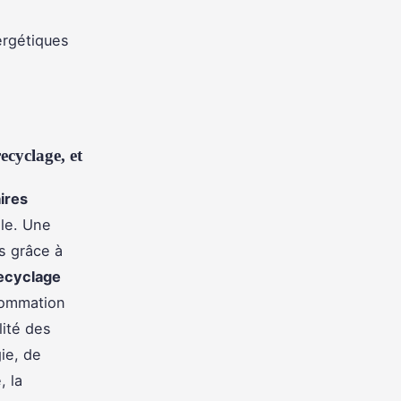
nergétiques
ecyclage, et
ires
le. Une
s grâce à
ecyclage
nsommation
lité des
ie, de
, la