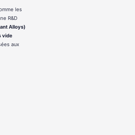
 comme les
 une R&D
ant Alloys)
s vide
osées aux