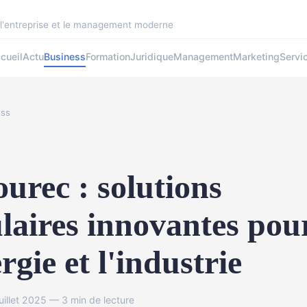
r l'entreprise et le management moderne
cueil
Actu
Business
Formation
Juridique
Management
Marketing
Servi
ess
ourec : solutions
laires innovantes pou
ergie et l'industrie
illet 2025 — 3 min de lecture