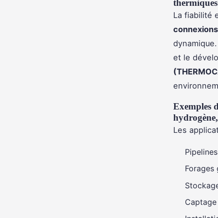
thermiques 
La fiabilit
connexion
dynamique. 
et le dével
(THERMOC
environneme
Exemples d’
hydrogène,
Les applica
Pipeline
Forages 
Stockage
Captage 